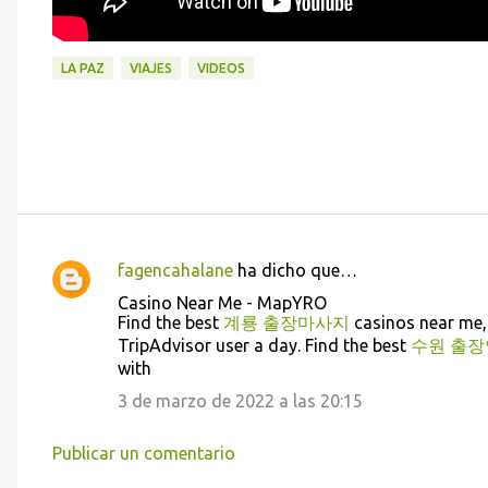
LA PAZ
VIAJES
VIDEOS
fagencahalane
ha dicho que…
C
Casino Near Me - MapYRO
o
Find the best
계룡 출장마사지
casinos near me
m
TripAdvisor user a day. Find the best
수원 출
with
e
3 de marzo de 2022 a las 20:15
n
t
Publicar un comentario
a