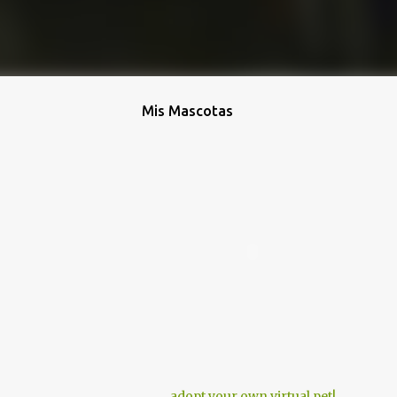
Mis Mascotas
adopt your own virtual pet!