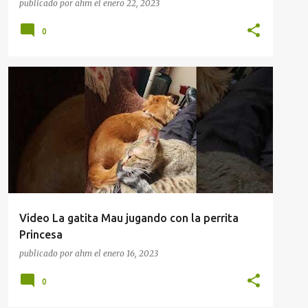
publicado por
ahm
el
enero 22, 2023
0
MASCOTAS
VIDEOS
Video La gatita Mau jugando con la perrita
Princesa
publicado por
ahm
el
enero 16, 2023
0