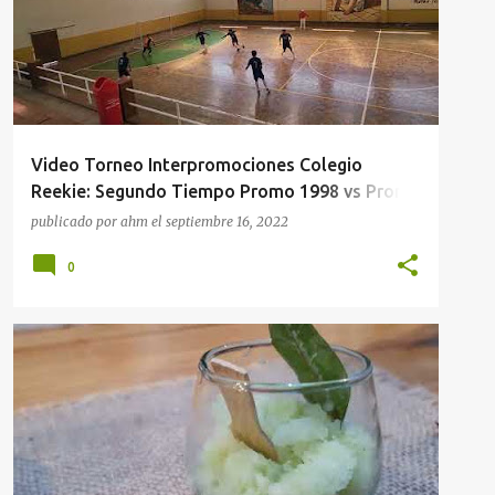
Video Torneo Interpromociones Colegio
Reekie: Segundo Tiempo Promo 1998 vs Promo
2019 B
publicado por
ahm
el
septiembre 16, 2022
0
LA PAZ
RESTAURANTES
VIDEOS