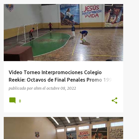
FUTBOL
ORURO
VIDEOS
Video Torneo Interpromociones Colegio
Reekie: Octavos de Final Penales Promo 1998
vs Promo 2021
publicado por
ahm
el
octubre 08, 2022
0
FUTBOL
VIDEOS