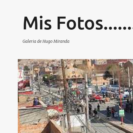
Mis Fotos.....
Galeria de Hugo Miranda
E
ORURO
SALUD
VIDEOS
n
t
r
a
d
a
s