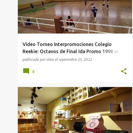
Video Torneo Interpromociones Colegio
Reekie: Octavos de Final Ida Promo 1998 vs
Promo 2021
publicado por
ahm
el
septiembre 25, 2022
0
RESTAURANTES
VIDEOS