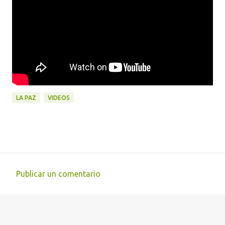
LA PAZ
VIDEOS
Publicar un comentario
C
o
m