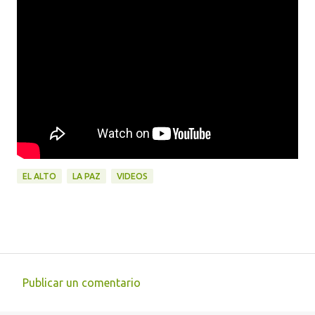
EL ALTO
LA PAZ
VIDEOS
Publicar un comentario
C