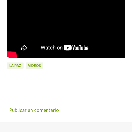
LA PAZ
VIDEOS
Publicar un comentario
C
o