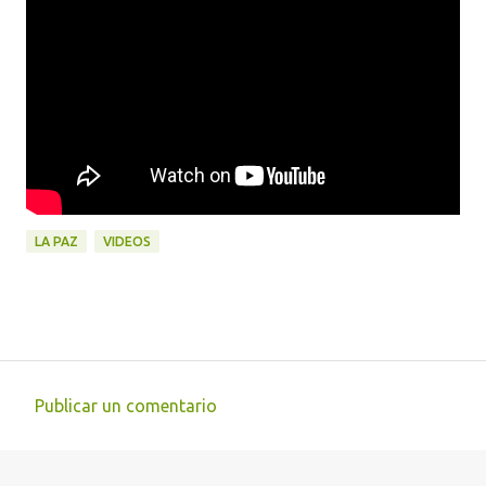
LA PAZ
VIDEOS
Publicar un comentario
C
o