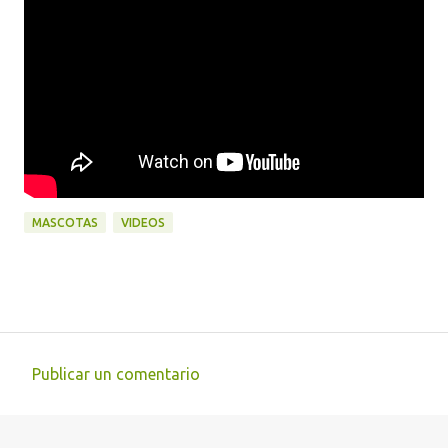
MASCOTAS
VIDEOS
Publicar un comentario
C
o