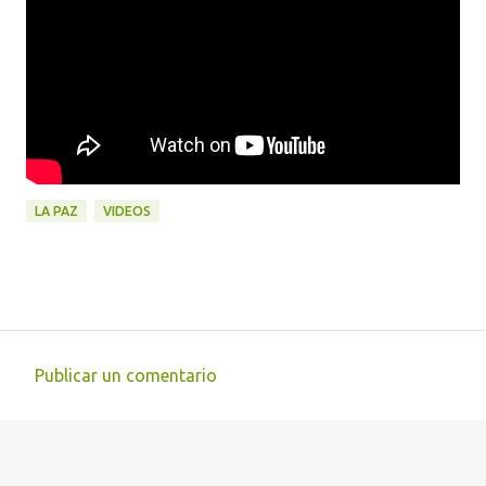
LA PAZ
VIDEOS
Publicar un comentario
C
o
m