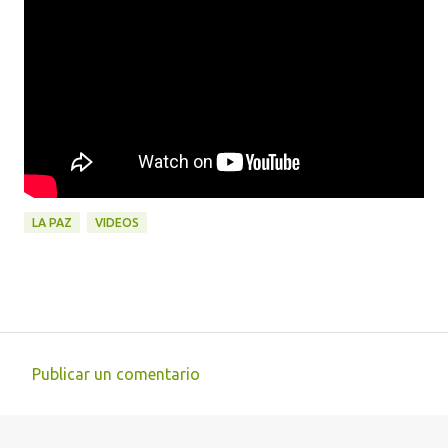
LA PAZ
VIDEOS
Publicar un comentario
C
o