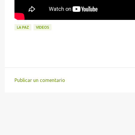
LA PAZ
VIDEOS
Publicar un comentario
C
o
m
e
n
t