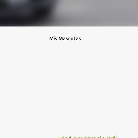
Mis Mascotas
adopt your own virtual pet!