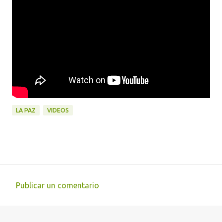
LA PAZ
VIDEOS
Publicar un comentario
C
o