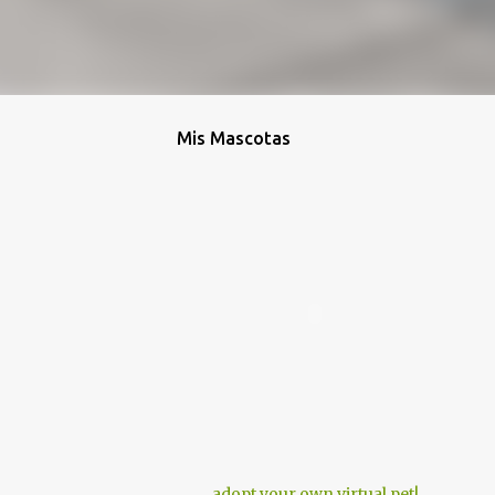
Mis Mascotas
adopt your own virtual pet!