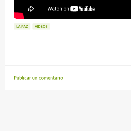
LA PAZ
VIDEOS
Publicar un comentario
C
o
m
e
n
t