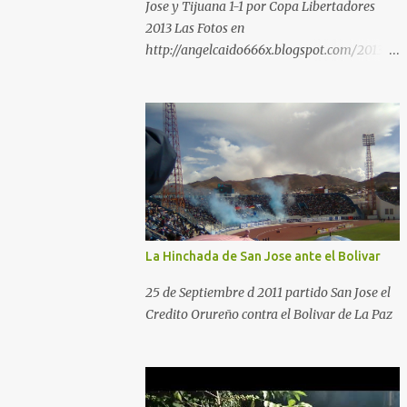
Jose y Tijuana 1-1 por Copa Libertadores
2013 Las Fotos en
http://angelcaido666x.blogspot.com/2013/0
4/postales-del-bermudez-tardenoche-y-
el.html
La Hinchada de San Jose ante el Bolivar
25 de Septiembre d 2011 partido San Jose el
Credito Orureño contra el Bolivar de La Paz