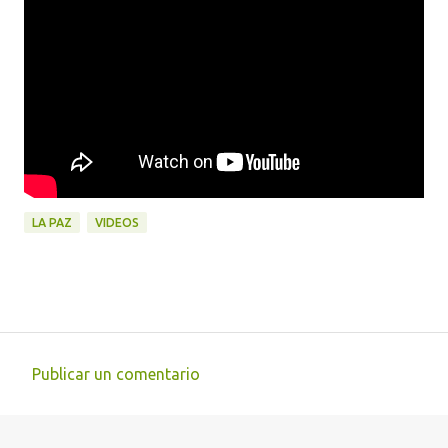
LA PAZ
VIDEOS
Publicar un comentario
C
o