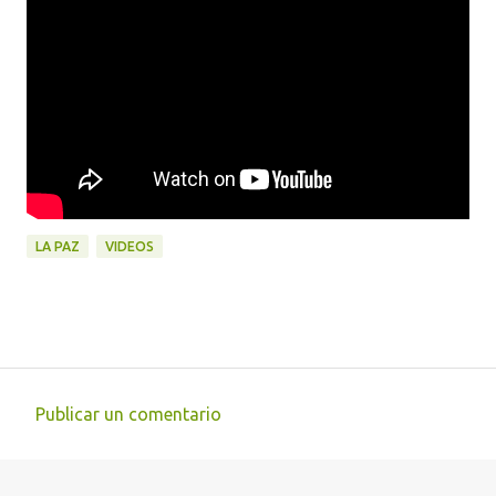
LA PAZ
VIDEOS
Publicar un comentario
C
o