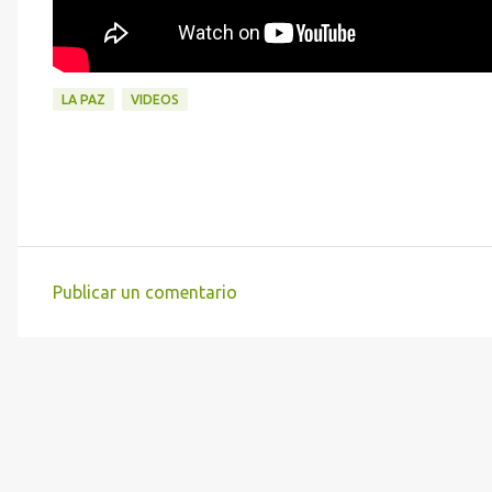
LA PAZ
VIDEOS
Publicar un comentario
C
o
m
e
n
t