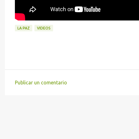
LA PAZ
VIDEOS
Publicar un comentario
C
o
m
e
n
t