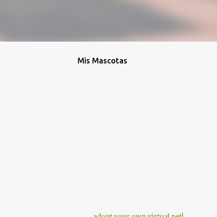
Mis Mascotas
adopt your own virtual pet!