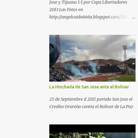
Jose y Tijuana 1-1 por Copa Libertadores
2013 Las Fotos en
http://angelcaido666x.blogspot.com/2013/0
4/postales-del-bermudez-tardenoche-y-
el.html
La Hinchada de San Jose ante el Bolivar
25 de Septiembre d 2011 partido San Jose el
Credito Orureño contra el Bolivar de La Paz