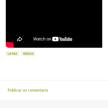
LA PAZ
VIDEOS
Publicar un comentario
C
o