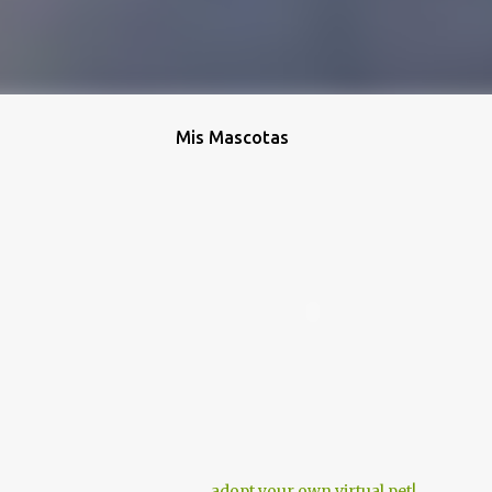
Mis Mascotas
adopt your own virtual pet!