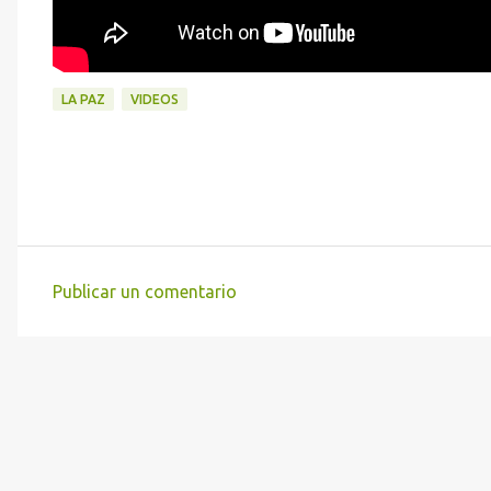
LA PAZ
VIDEOS
Publicar un comentario
C
o
m
e
n
t