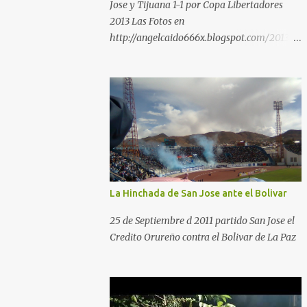
Jose y Tijuana 1-1 por Copa Libertadores
2013 Las Fotos en
http://angelcaido666x.blogspot.com/2013/0
4/postales-del-bermudez-tardenoche-y-
el.html
La Hinchada de San Jose ante el Bolivar
25 de Septiembre d 2011 partido San Jose el
Credito Orureño contra el Bolivar de La Paz