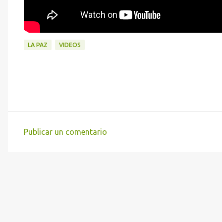
LA PAZ
VIDEOS
Publicar un comentario
C
o
m
e
n
t