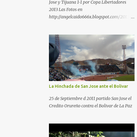
Jose y Tijuana 1-1 por Copa Libertadores
2013 Las Fotos en
http://angelcaido666x.blogspot.com/2013/0
4/postales-del-bermudez-tardenoche-y-
el.html
La Hinchada de San Jose ante el Bolivar
25 de Septiembre d 2011 partido San Jose el
Credito Orureño contra el Bolivar de La Paz