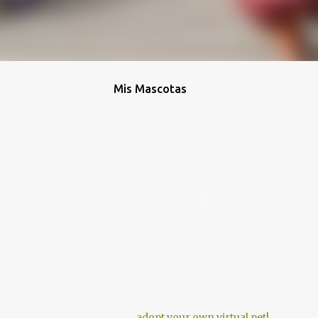
Mis Mascotas
adopt your own virtual pet!