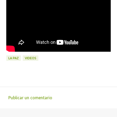
LA PAZ
VIDEOS
Publicar un comentario
C
o