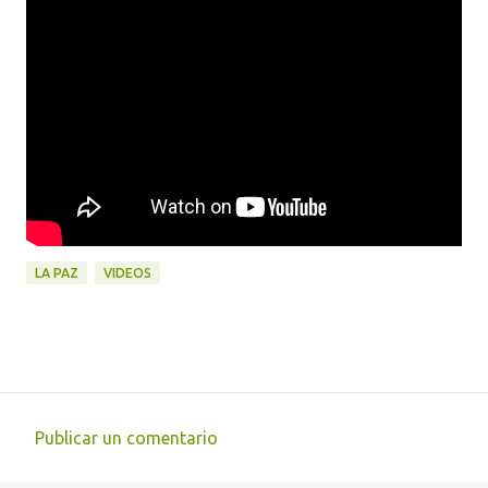
LA PAZ
VIDEOS
Publicar un comentario
C