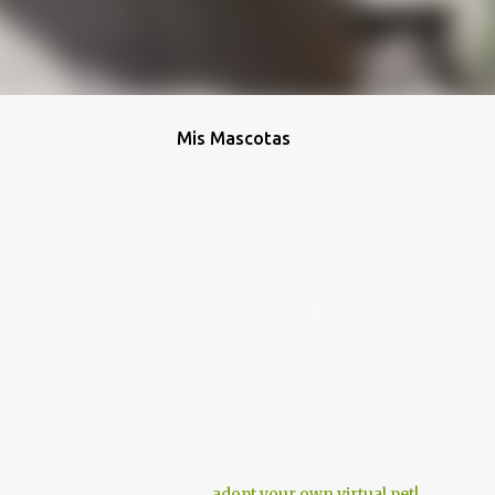
Mis Mascotas
adopt your own virtual pet!