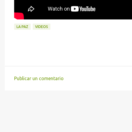
LA PAZ
VIDEOS
Publicar un comentario
C
o
m
e
n
t