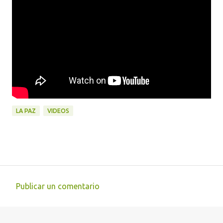
LA PAZ
VIDEOS
Publicar un comentario
C
o