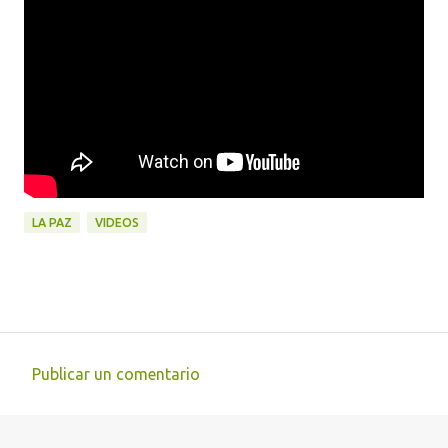
LA PAZ
VIDEOS
Publicar un comentario
C
o