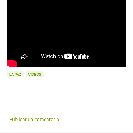
LA PAZ
VIDEOS
Publicar un comentario
C