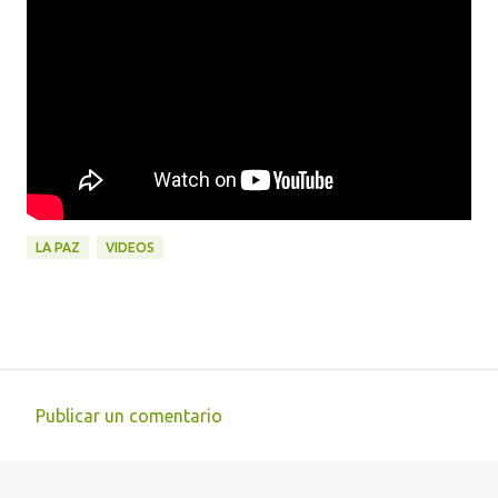
LA PAZ
VIDEOS
Publicar un comentario
C
o