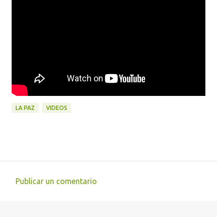
LA PAZ
VIDEOS
Publicar un comentario
C
o