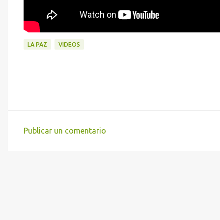
LA PAZ
VIDEOS
Publicar un comentario
C
o
m
e
n
t