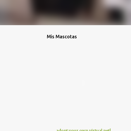
Mis Mascotas
adopt your own virtual pet!