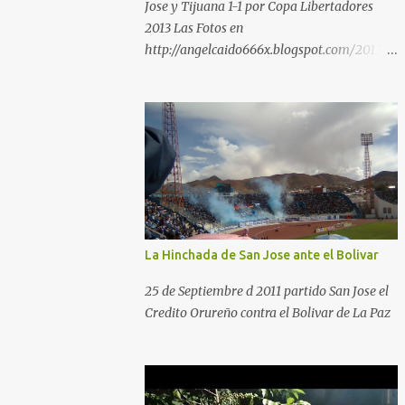
Jose y Tijuana 1-1 por Copa Libertadores
2013 Las Fotos en
http://angelcaido666x.blogspot.com/2013/0
4/postales-del-bermudez-tardenoche-y-
el.html
La Hinchada de San Jose ante el Bolivar
25 de Septiembre d 2011 partido San Jose el
Credito Orureño contra el Bolivar de La Paz