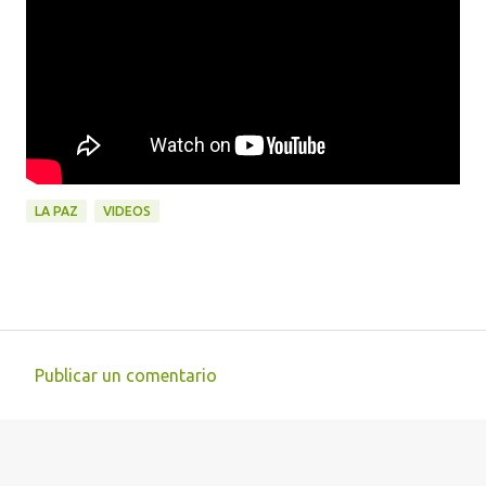
LA PAZ
VIDEOS
Publicar un comentario
C
o
m