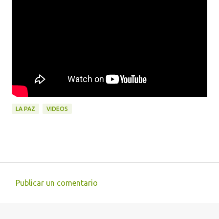
LA PAZ
VIDEOS
Publicar un comentario
C
o