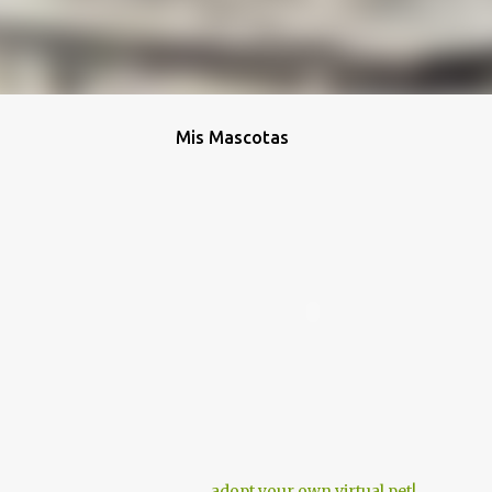
Mis Mascotas
adopt your own virtual pet!