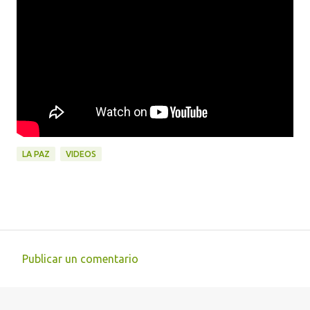
LA PAZ
VIDEOS
Publicar un comentario
C
o