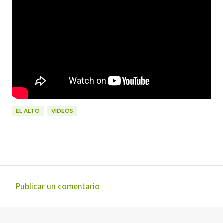
EL ALTO
VIDEOS
Publicar un comentario
C
o