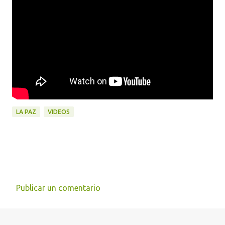
LA PAZ
VIDEOS
Publicar un comentario
C
o