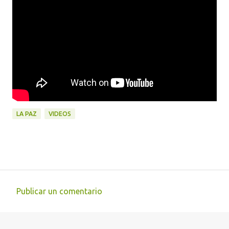
LA PAZ
VIDEOS
Publicar un comentario
C
o