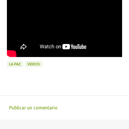
LA PAZ
VIDEOS
Publicar un comentario
C
o