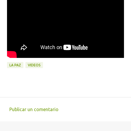
LA PAZ
VIDEOS
Publicar un comentario
C
o