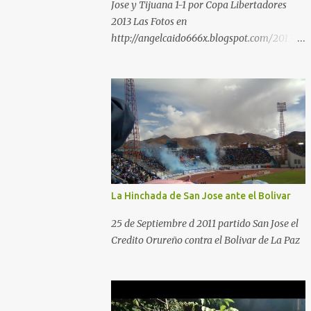
Jose y Tijuana 1-1 por Copa Libertadores
2013 Las Fotos en
http://angelcaido666x.blogspot.com/2013/0
4/postales-del-bermudez-tardenoche-y-
el.html
La Hinchada de San Jose ante el Bolivar
25 de Septiembre d 2011 partido San Jose el
Credito Orureño contra el Bolivar de La Paz