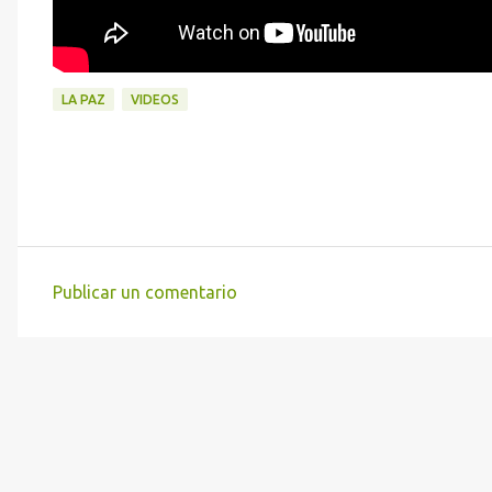
LA PAZ
VIDEOS
Publicar un comentario
C
o
m
e
n
t