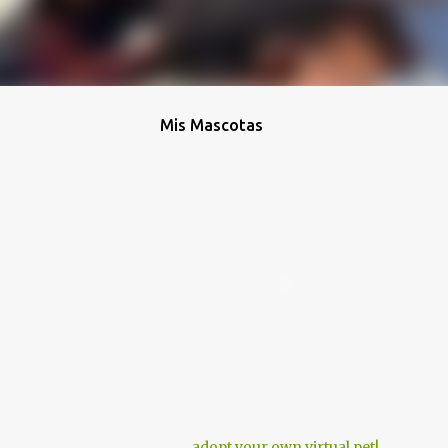
Mis Mascotas
adopt your own virtual pet!