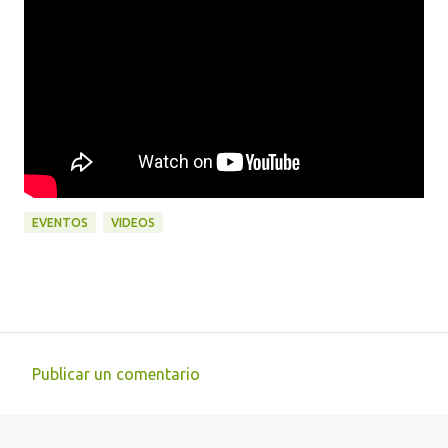
EVENTOS
VIDEOS
Publicar un comentario
C
o