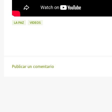
LA PAZ
VIDEOS
Publicar un comentario
C
o
m
e
n
t