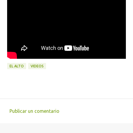
EL ALTO
VIDEOS
Publicar un comentario
C
o