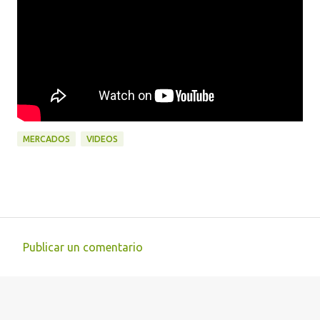
MERCADOS
VIDEOS
Publicar un comentario
C
o
m