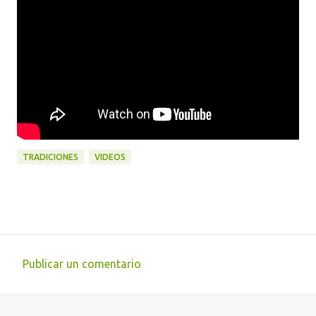
TRADICIONES
VIDEOS
Publicar un comentario
C
o