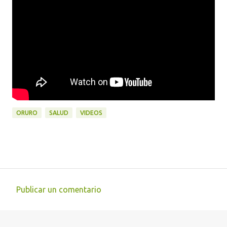
ORURO
SALUD
VIDEOS
Publicar un comentario
C
o