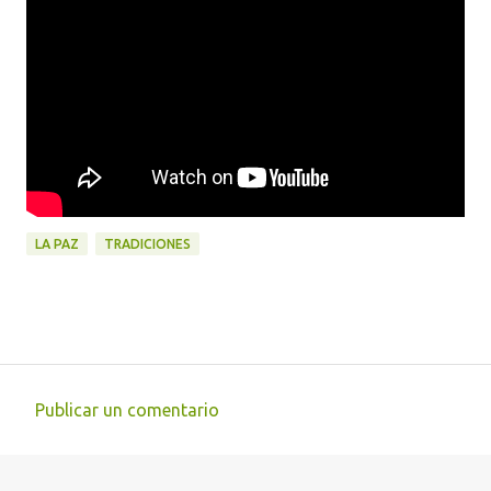
LA PAZ
TRADICIONES
Publicar un comentario
C
o