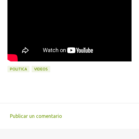
POLITICA
VIDEOS
Publicar un comentario
C
o