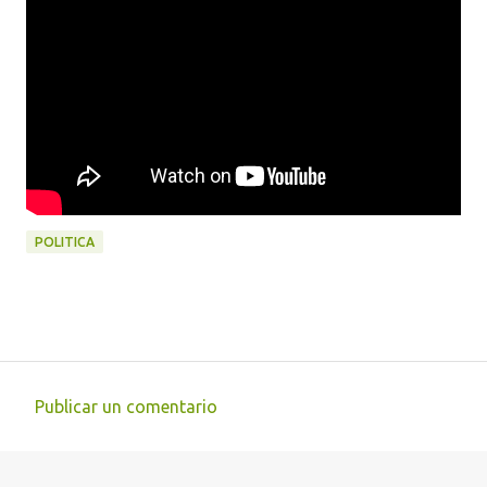
POLITICA
Publicar un comentario
C
o