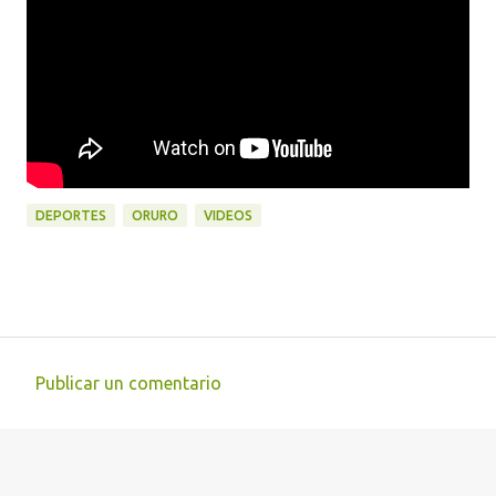
DEPORTES
ORURO
VIDEOS
Publicar un comentario
C
o
m