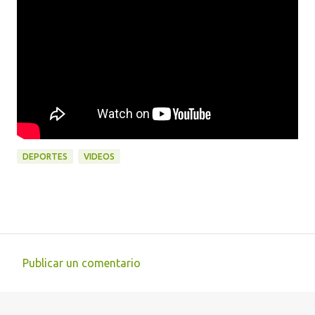
DEPORTES
VIDEOS
Publicar un comentario
C
o