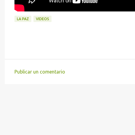
LA PAZ
VIDEOS
Publicar un comentario
C
o
m
e
n
t
a